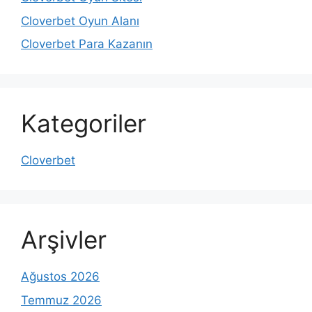
Cloverbet Oyun Alanı
Cloverbet Para Kazanın
Kategoriler
Cloverbet
Arşivler
Ağustos 2026
Temmuz 2026