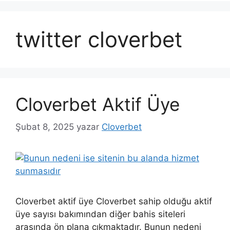
twitter cloverbet
Cloverbet Aktif Üye
Şubat 8, 2025
yazar
Cloverbet
Cloverbet aktif üye Cloverbet sahip olduğu aktif
üye sayısı bakımından diğer bahis siteleri
arasında ön plana çıkmaktadır. Bunun nedeni