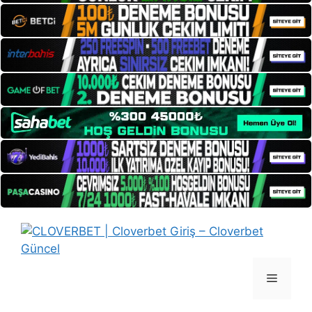
İçeriğe
atla
Menü