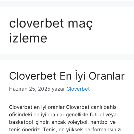
cloverbet maç
izleme
Cloverbet En İyi Oranlar
Haziran 25, 2025
yazar
Cloverbet
Cloverbet en iyi oranlar Cloverbet canlı bahis
ofisindeki en iyi oranlar genellikle futbol veya
basketbol içindir, ancak voleybol, hentbol ve
tenis öneririz. Tenis, en yüksek performansınızı