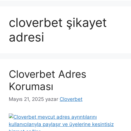
cloverbet şikayet
adresi
Cloverbet Adres
Koruması
Mayıs 21, 2025
yazar
Cloverbet