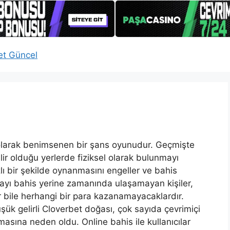
larak benimsenen bir şans oyunudur. Geçmişte
ilir olduğu yerlerde fiziksel olarak bulunmayı
zlı bir şekilde oynanmasını engeller ve bahis
dolayı bahis yerine zamanında ulaşamayan kişiler,
 bile herhangi bir para kazanamayacaklardır.
ük gelirli Cloverbet doğası, çok sayıda çevrimiçi
asına neden oldu. Online bahis ile kullanıcılar