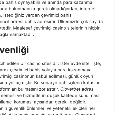
ekilde bahis oynayabilir ve anında para kazanma
k orada bulunmanıza gerek olmadığından, internet
, istediğiniz yerden çevrimiçi bahis
birincil adresi bahis adresidir. Ülkemizde çok sayıda
edir. Maalesef çevrimiçi casino sitelerinin hiçbiri
 sağlamamaktadır.
venliği
ih edilen bir casino sitesidir. İster evde ister işte,
narak çevrimiçi bahis yoluyla para kazanmaya
vrimiçi casinonun kabul edilmesi, günlük oyun
na yol açmıştır. Bu senaryo bahisçilerin kafasını
atformları bulmasını zorlaştırır.
Cloverbet adres
lmemesi ve hizmetlerin düşük kalitede sunulması
llanıcı koruması açısından gerekli değildir.
enin güvenlik önlemleri ve yetenekli ekipleri her
liğini ve genişlemesini garanti eder. Cloverbet