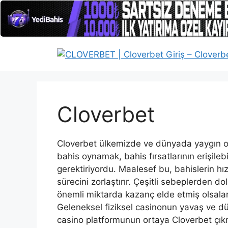
İçeriğe
atla
Cloverbet
Cloverbet ülkemizde ve dünyada yaygın o
bahis oynamak, bahis fırsatlarının erişileb
gerektiriyordu. Maalesef bu, bahislerin hı
sürecini zorlaştırır. Çeşitli sebeplerden 
önemli miktarda kazanç elde etmiş olsalar
Geleneksel fiziksel casinonun yavaş ve düş
casino platformunun ortaya Cloverbet çıkm