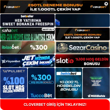
×
CLOVERBET GİRİŞ İÇİN TIKLAYINIZ!