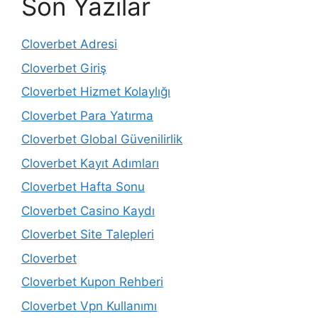
Son Yazılar
Cloverbet Adresi
Cloverbet Giriş
Cloverbet Hizmet Kolaylığı
Cloverbet Para Yatırma
Cloverbet Global Güvenilirlik
Cloverbet Kayıt Adımları
Cloverbet Hafta Sonu
Cloverbet Casino Kaydı
Cloverbet Site Talepleri
Cloverbet
Cloverbet Kupon Rehberi
Cloverbet Vpn Kullanımı