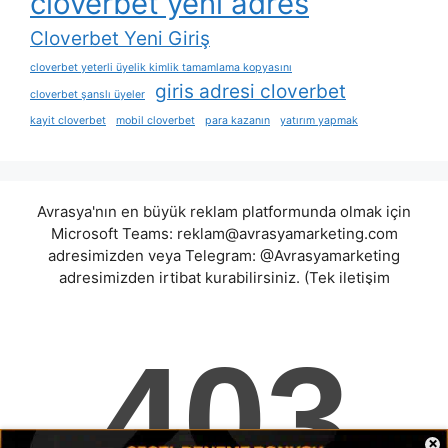
cloverbet yeni adres
Cloverbet Yeni Giriş
cloverbet yeterli üyelik kimlik tamamlama kopyasını
giris adresi cloverbet
cloverbet şanslı üyeler
kayit cloverbet
mobil cloverbet
para kazanın
yatırım yapmak
Avrasya'nın en büyük reklam platformunda olmak için
Microsoft Teams:
reklam@avrasyamarketing.com
adresimizden veya Telegram: @Avrasyamarketing
adresimizden irtibat kurabilirsiniz. (Tek iletişim
adreslerimiz teams / telegram ve mail adresimizdir.
Harici hiçbir iletişim adresimiz bulunmamaktadır.
Lütfen itibar etmeyiniz.) Türkiye yasalarına göre 7258
sayılı kanun uyarınca yasa dışı bahis oynamanın
cezaları mevcuttur. Şu an bulunduğunuz site hiç bir
şekilde illegal bahis oyunları oynatmıyor ve oynamaya
aracı olmuyordur.
shuffle
|
macellanbet
|
artoscasino
|
×