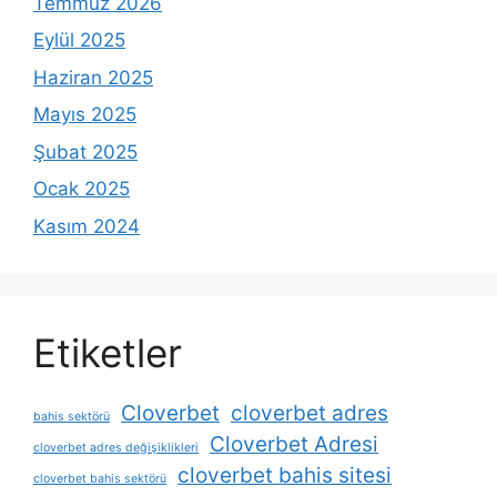
Temmuz 2026
Eylül 2025
Haziran 2025
Mayıs 2025
Şubat 2025
Ocak 2025
Kasım 2024
Etiketler
Cloverbet
cloverbet adres
bahis sektörü
Cloverbet Adresi
cloverbet adres değişiklikleri
cloverbet bahis sitesi
cloverbet bahis sektörü