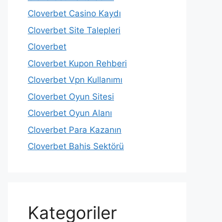
Cloverbet Casino Kaydı
Cloverbet Site Talepleri
Cloverbet
Cloverbet Kupon Rehberi
Cloverbet Vpn Kullanımı
Cloverbet Oyun Sitesi
Cloverbet Oyun Alanı
Cloverbet Para Kazanın
Cloverbet Bahis Sektörü
Kategoriler