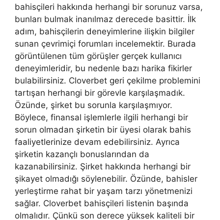
bahisçileri hakkında herhangi bir sorunuz varsa,
bunları bulmak inanılmaz derecede basittir. İlk
adım, bahisçilerin deneyimlerine ilişkin bilgiler
sunan çevrimiçi forumları incelemektir. Burada
görüntülenen tüm görüşler gerçek kullanıcı
deneyimleridir, bu nedenle bazı harika fikirler
bulabilirsiniz. Cloverbet geri çekilme problemini
tartışan herhangi bir görevle karşılaşmadık.
Özünde, şirket bu sorunla karşılaşmıyor.
Böylece, finansal işlemlerle ilgili herhangi bir
sorun olmadan şirketin bir üyesi olarak bahis
faaliyetlerinize devam edebilirsiniz. Ayrıca
şirketin kazançlı bonuslarından da
kazanabilirsiniz. Şirket hakkında herhangi bir
şikayet olmadığı söylenebilir. Özünde, bahisler
yerleştirme rahat bir yaşam tarzı yönetmenizi
sağlar. Cloverbet bahisçileri listenin başında
olmalıdır. Çünkü son derece yüksek kaliteli bir