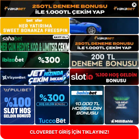
×
CLOVERBET GİRİŞ İÇİN TIKLAYINIZ!