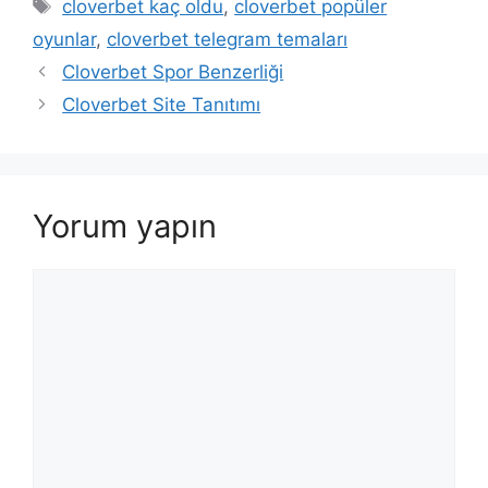
Etiketler
cloverbet kaç oldu
,
cloverbet popüler
oyunlar
,
cloverbet telegram temaları
Cloverbet Spor Benzerliği
Cloverbet Site Tanıtımı
Yorum yapın
Yorum