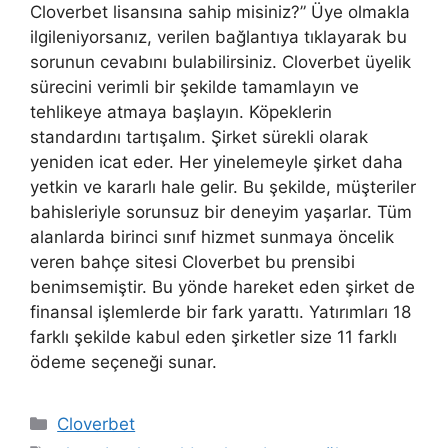
Cloverbet lisansına sahip misiniz?” Üye olmakla
ilgileniyorsanız, verilen bağlantıya tıklayarak bu
sorunun cevabını bulabilirsiniz. Cloverbet üyelik
sürecini verimli bir şekilde tamamlayın ve
tehlikeye atmaya başlayın. Köpeklerin
standardını tartışalım. Şirket sürekli olarak
yeniden icat eder. Her yinelemeyle şirket daha
yetkin ve kararlı hale gelir. Bu şekilde, müşteriler
bahisleriyle sorunsuz bir deneyim yaşarlar. Tüm
alanlarda birinci sınıf hizmet sunmaya öncelik
veren bahçe sitesi Cloverbet bu prensibi
benimsemiştir. Bu yönde hareket eden şirket de
finansal işlemlerde bir fark yarattı. Yatırımları 18
farklı şekilde kabul eden şirketler size 11 farklı
ödeme seçeneği sunar.
Kategoriler
Cloverbet