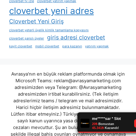
cloverbet tv izle
cloverbet yatırım yapmak
cloverbet yeni adres
Cloverbet Yeni Giriş
cloverbet yeterli üyelik kimlik tamamlama kopyasını
giris adresi cloverbet
cloverbet şanslı üyeler
kayit cloverbet
mobil cloverbet
para kazanın
yatırım yapmak
Avrasya'nın en büyük reklam platformunda olmak için
Microsoft Teams:
reklam@avrasyamarketing.com
adresimizden veya Telegram: @Avrasyamarketing
adresimizden irtibat kurabilirsiniz. (Tek iletişim
adreslerimiz teams / telegram ve mail adresimizdir.
Harici hiçbir iletişim adresimiz bulunmamaktadır.
Lütfen itibar etmeyiniz.) Türkiye yasalarına göre 7258
sayılı kanun uyarınca yasa dışı bahis oynamanın
cezaları mevcuttur. Şu an bulunduğunuz site hiç bir
şekilde illegal bahis oyunları oynatmıyor ve oynamaya