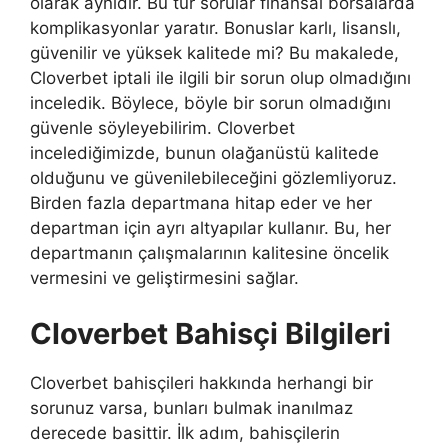
olarak aynıdır. Bu tür sorular finansal borsalarda
komplikasyonlar yaratır. Bonuslar karlı, lisanslı,
güvenilir ve yüksek kalitede mi? Bu makalede,
Cloverbet iptali ile ilgili bir sorun olup olmadığını
inceledik. Böylece, böyle bir sorun olmadığını
güvenle söyleyebilirim. Cloverbet
incelediğimizde, bunun olağanüstü kalitede
olduğunu ve güvenilebileceğini gözlemliyoruz.
Birden fazla departmana hitap eder ve her
departman için ayrı altyapılar kullanır. Bu, her
departmanın çalışmalarının kalitesine öncelik
vermesini ve geliştirmesini sağlar.
Cloverbet Bahisçi Bilgileri
Cloverbet bahisçileri hakkında herhangi bir
sorunuz varsa, bunları bulmak inanılmaz
derecede basittir. İlk adım, bahisçilerin