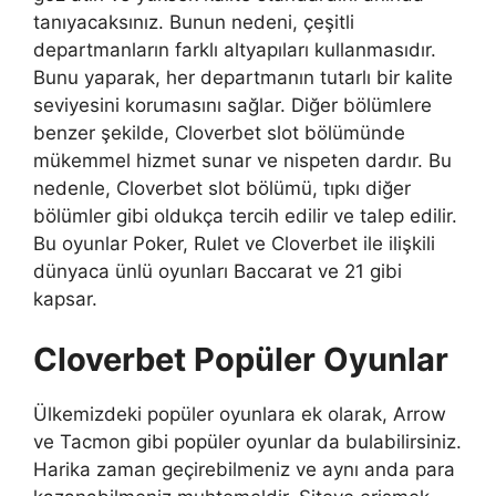
tanıyacaksınız. Bunun nedeni, çeşitli
departmanların farklı altyapıları kullanmasıdır.
Bunu yaparak, her departmanın tutarlı bir kalite
seviyesini korumasını sağlar. Diğer bölümlere
benzer şekilde, Cloverbet slot bölümünde
mükemmel hizmet sunar ve nispeten dardır. Bu
nedenle, Cloverbet slot bölümü, tıpkı diğer
bölümler gibi oldukça tercih edilir ve talep edilir.
Bu oyunlar Poker, Rulet ve Cloverbet ile ilişkili
dünyaca ünlü oyunları Baccarat ve 21 gibi
kapsar.
Cloverbet Popüler Oyunlar
Ülkemizdeki popüler oyunlara ek olarak, Arrow
ve Tacmon gibi popüler oyunlar da bulabilirsiniz.
Harika zaman geçirebilmeniz ve aynı anda para