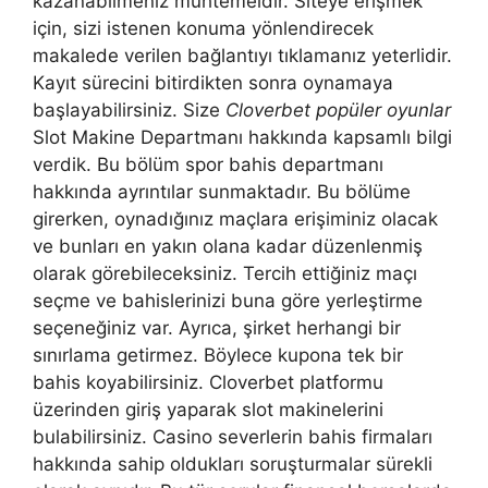
kazanabilmeniz muhtemeldir. Siteye erişmek
için, sizi istenen konuma yönlendirecek
makalede verilen bağlantıyı tıklamanız yeterlidir.
Kayıt sürecini bitirdikten sonra oynamaya
başlayabilirsiniz. Size
Cloverbet popüler oyunlar
Slot Makine Departmanı hakkında kapsamlı bilgi
verdik. Bu bölüm spor bahis departmanı
hakkında ayrıntılar sunmaktadır. Bu bölüme
girerken, oynadığınız maçlara erişiminiz olacak
ve bunları en yakın olana kadar düzenlenmiş
olarak görebileceksiniz. Tercih ettiğiniz maçı
seçme ve bahislerinizi buna göre yerleştirme
seçeneğiniz var. Ayrıca, şirket herhangi bir
sınırlama getirmez. Böylece kupona tek bir
bahis koyabilirsiniz. Cloverbet platformu
üzerinden giriş yaparak slot makinelerini
bulabilirsiniz. Casino severlerin bahis firmaları
hakkında sahip oldukları soruşturmalar sürekli