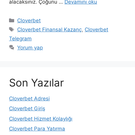
alacaksınız. Çoğunu …
Devamını oku
Kategoriler
Cloverbet
Etiketler
Cloverbet Finansal Kazanç
,
Cloverbet
Telegram
Yorum yap
Son Yazılar
Cloverbet Adresi
Cloverbet Giriş
Cloverbet Hizmet Kolaylığı
Cloverbet Para Yatırma