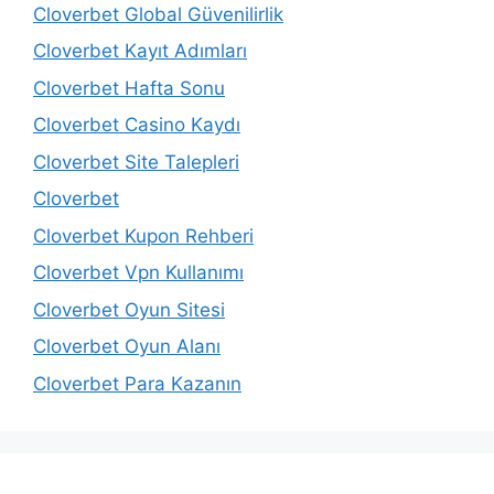
Cloverbet Global Güvenilirlik
Cloverbet Kayıt Adımları
Cloverbet Hafta Sonu
Cloverbet Casino Kaydı
Cloverbet Site Talepleri
Cloverbet
Cloverbet Kupon Rehberi
Cloverbet Vpn Kullanımı
Cloverbet Oyun Sitesi
Cloverbet Oyun Alanı
Cloverbet Para Kazanın