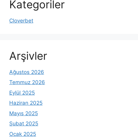
Kategoriler
Cloverbet
Arşivler
Ağustos 2026
Temmuz 2026
Eylül 2025
Haziran 2025
Mayıs 2025
Şubat 2025
Ocak 2025