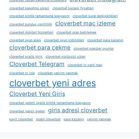
cloverbet hesap kapatma prosedürü
cloverbet kapatma süreci
cloverbet kazanç fırsatları
cloverbet kimlik tamamlama kopyasını
cloverbet kural değişiklikleri
cloverbet maç izleme
cloverbet kuruluş çeşitliliği
cloverbet müşteri hizmetleri
cloverbet oran belirlemek
cloverbet oyun alanı
cloverbet oyun i̇ndirimleri
cloverbet para kazanın
cloverbet para çekme
cloverbet popüler oyunlar
cloverbet pratik giriş
cloverbet pürüzsüz süreç
Cloverbet Telegram
cloverbet tv canli maç
cloverbet tv izle
cloverbet yatırım yapmak
cloverbet yeni adres
Cloverbet Yeni Giriş
cloverbet yeterli üyelik kimlik tamamlama kopyasını
giris adresi cloverbet
cloverbet şanslı üyeler
kayit cloverbet
mobil cloverbet
para kazanın
yatırım yapmak