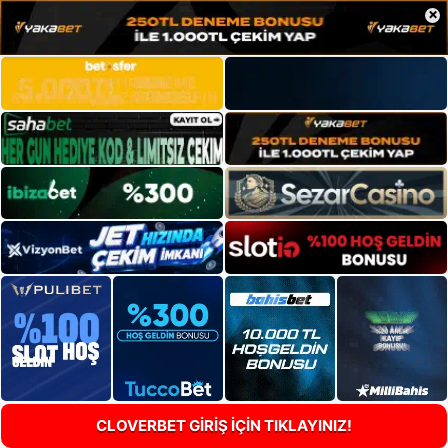
×
CLOVERBET GİRİŞ İÇİN TIKLAYINIZ!