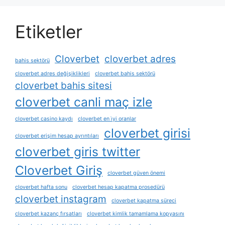
Etiketler
Cloverbet
cloverbet adres
bahis sektörü
cloverbet adres değişiklikleri
cloverbet bahis sektörü
cloverbet bahis sitesi
cloverbet canli maç izle
cloverbet casino kaydı
cloverbet en i̇yi oranlar
cloverbet girisi
cloverbet erişim hesap ayrıntıları
cloverbet giris twitter
Cloverbet Giriş
cloverbet güven önemi
cloverbet hafta sonu
cloverbet hesap kapatma prosedürü
cloverbet instagram
cloverbet kapatma süreci
cloverbet kazanç fırsatları
cloverbet kimlik tamamlama kopyasını