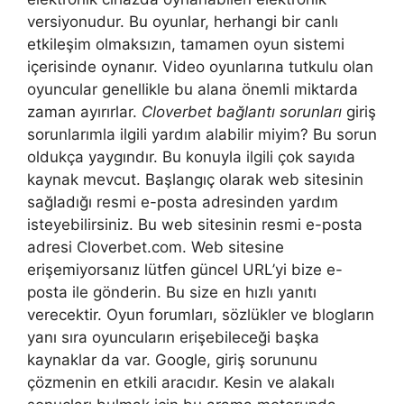
versiyonudur. Bu oyunlar, herhangi bir canlı
etkileşim olmaksızın, tamamen oyun sistemi
içerisinde oynanır. Video oyunlarına tutkulu olan
oyuncular genellikle bu alana önemli miktarda
zaman ayırırlar.
Cloverbet bağlantı sorunları
giriş
sorunlarımla ilgili yardım alabilir miyim? Bu sorun
oldukça yaygındır. Bu konuyla ilgili çok sayıda
kaynak mevcut. Başlangıç ​​olarak web sitesinin
sağladığı resmi e-posta adresinden yardım
isteyebilirsiniz. Bu web sitesinin resmi e-posta
adresi Cloverbet.com. Web sitesine
erişemiyorsanız lütfen güncel URL’yi bize e-
posta ile gönderin. Bu size en hızlı yanıtı
verecektir. Oyun forumları, sözlükler ve blogların
yanı sıra oyuncuların erişebileceği başka
kaynaklar da var. Google, giriş sorununu
çözmenin en etkili aracıdır. Kesin ve alakalı