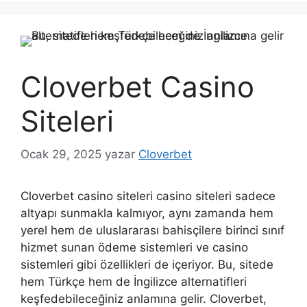
Cloverbet Casino
Siteleri
Ocak 29, 2025
yazar
Cloverbet
Cloverbet casino siteleri casino siteleri sadece
altyapı sunmakla kalmıyor, aynı zamanda hem
yerel hem de uluslararası bahisçilere birinci sınıf
hizmet sunan ödeme sistemleri ve casino
sistemleri gibi özellikleri de içeriyor. Bu, sitede
hem Türkçe hem de İngilizce alternatifleri
keşfedebileceğiniz anlamına gelir. Cloverbet,