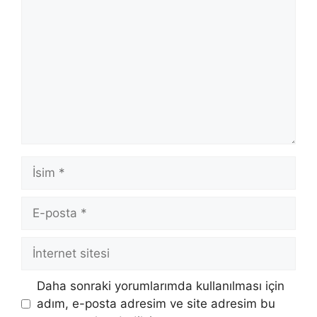
İsim
E-
posta
İnternet
sitesi
Daha sonraki yorumlarımda kullanılması için
adım, e-posta adresim ve site adresim bu