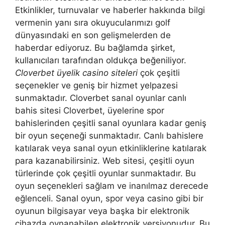
Etkinlikler, turnuvalar ve haberler hakkında bilgi
vermenin yanı sıra okuyucularımızı golf
dünyasındaki en son gelişmelerden de
haberdar ediyoruz. Bu bağlamda şirket,
kullanıcıları tarafından oldukça beğeniliyor.
Cloverbet üyelik casino siteleri
çok çeşitli
seçenekler ve geniş bir hizmet yelpazesi
sunmaktadır. Cloverbet sanal oyunlar canlı
bahis sitesi Cloverbet, üyelerine spor
bahislerinden çeşitli sanal oyunlara kadar geniş
bir oyun seçeneği sunmaktadır. Canlı bahislere
katılarak veya sanal oyun etkinliklerine katılarak
para kazanabilirsiniz. Web sitesi, çeşitli oyun
türlerinde çok çeşitli oyunlar sunmaktadır. Bu
oyun seçenekleri sağlam ve inanılmaz derecede
eğlenceli. Sanal oyun, spor veya casino gibi bir
oyunun bilgisayar veya başka bir elektronik
cihazda oynanabilen elektronik versiyonudur. Bu