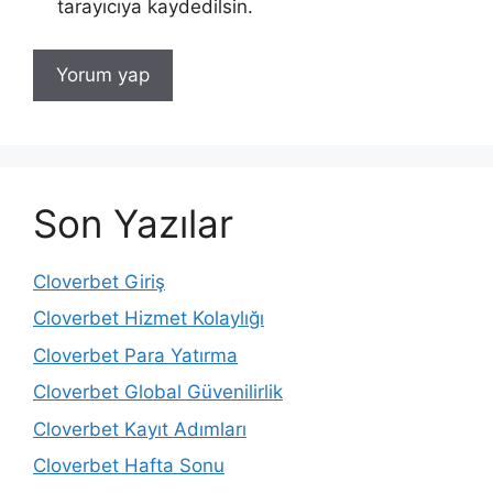
tarayıcıya kaydedilsin.
Son Yazılar
Cloverbet Giriş
Cloverbet Hizmet Kolaylığı
Cloverbet Para Yatırma
Cloverbet Global Güvenilirlik
Cloverbet Kayıt Adımları
Cloverbet Hafta Sonu