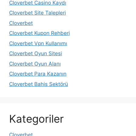
Cloverbet Casino Kaydı
Cloverbet Site Talepleri
Cloverbet
Cloverbet Kupon Rehberi
Cloverbet Vpn Kullanımı
Cloverbet Oyun Sitesi
Cloverbet Oyun Alanı
Cloverbet Para Kazanın
Cloverbet Bahis Sektörü
Kategoriler
Cloverbet