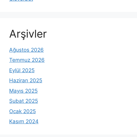
Arşivler
Ağustos 2026
Temmuz 2026
Eylül 2025
Haziran 2025
Mayıs 2025
Şubat 2025
Ocak 2025
Kasım 2024