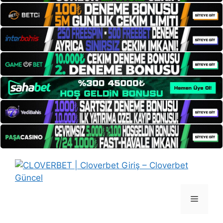
İçeriğe
atla
Menü