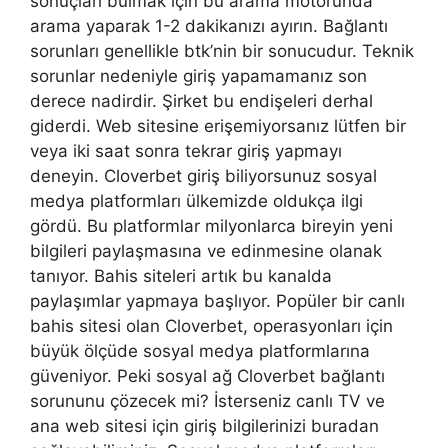
sonuçları bulmak için bu arama motorunda
arama yaparak 1-2 dakikanızı ayırın. Bağlantı
sorunları genellikle btk’nin bir sonucudur. Teknik
sorunlar nedeniyle giriş yapamamanız son
derece nadirdir. Şirket bu endişeleri derhal
giderdi. Web sitesine erişemiyorsanız lütfen bir
veya iki saat sonra tekrar giriş yapmayı
deneyin. Cloverbet giriş biliyorsunuz sosyal
medya platformları ülkemizde oldukça ilgi
gördü. Bu platformlar milyonlarca bireyin yeni
bilgileri paylaşmasına ve edinmesine olanak
tanıyor. Bahis siteleri artık bu kanalda
paylaşımlar yapmaya başlıyor. Popüler bir canlı
bahis sitesi olan Cloverbet, operasyonları için
büyük ölçüde sosyal medya platformlarına
güveniyor. Peki sosyal ağ Cloverbet bağlantı
sorununu çözecek mi? İsterseniz canlı TV ve
ana web sitesi için giriş bilgilerinizi buradan