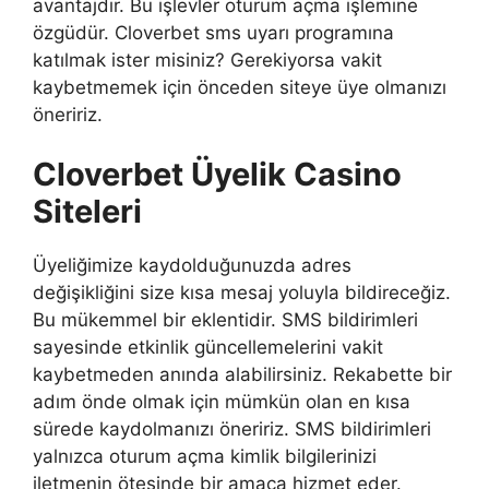
avantajdır. Bu işlevler oturum açma işlemine
özgüdür. Cloverbet sms uyarı programına
katılmak ister misiniz? Gerekiyorsa vakit
kaybetmemek için önceden siteye üye olmanızı
öneririz.
Cloverbet Üyelik Casino
Siteleri
Üyeliğimize kaydolduğunuzda adres
değişikliğini size kısa mesaj yoluyla bildireceğiz.
Bu mükemmel bir eklentidir. SMS bildirimleri
sayesinde etkinlik güncellemelerini vakit
kaybetmeden anında alabilirsiniz. Rekabette bir
adım önde olmak için mümkün olan en kısa
sürede kaydolmanızı öneririz. SMS bildirimleri
yalnızca oturum açma kimlik bilgilerinizi
iletmenin ötesinde bir amaca hizmet eder.