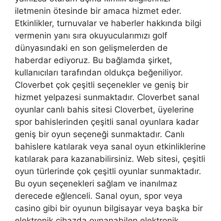
iletmenin ötesinde bir amaca hizmet eder.
Etkinlikler, turnuvalar ve haberler hakkında bilgi
vermenin yanı sıra okuyucularımızı golf
dünyasındaki en son gelişmelerden de
haberdar ediyoruz. Bu bağlamda şirket,
kullanıcıları tarafından oldukça beğeniliyor.
Cloverbet çok çeşitli seçenekler ve geniş bir
hizmet yelpazesi sunmaktadır. Cloverbet sanal
oyunlar canlı bahis sitesi Cloverbet, üyelerine
spor bahislerinden çeşitli sanal oyunlara kadar
geniş bir oyun seçeneği sunmaktadır. Canlı
bahislere katılarak veya sanal oyun etkinliklerine
katılarak para kazanabilirsiniz. Web sitesi, çeşitli
oyun türlerinde çok çeşitli oyunlar sunmaktadır.
Bu oyun seçenekleri sağlam ve inanılmaz
derecede eğlenceli. Sanal oyun, spor veya
casino gibi bir oyunun bilgisayar veya başka bir
elektronik cihazda oynanabilen elektronik