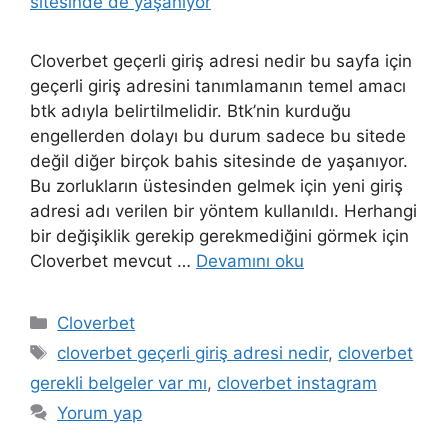
Cloverbet geçerli giriş adresi nedir bu sayfa için
geçerli giriş adresini tanımlamanın temel amacı
btk adıyla belirtilmelidir. Btk’nin kurduğu
engellerden dolayı bu durum sadece bu sitede
değil diğer birçok bahis sitesinde de yaşanıyor.
Bu zorlukların üstesinden gelmek için yeni giriş
adresi adı verilen bir yöntem kullanıldı. Herhangi
bir değişiklik gerekip gerekmediğini görmek için
Cloverbet mevcut …
Devamını oku
Kategoriler
Cloverbet
Etiketler
cloverbet geçerli giriş adresi nedir
,
cloverbet
gerekli belgeler var mı
,
cloverbet instagram
Yorum yap