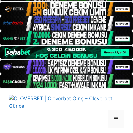
İçeriğe
atla
Menü