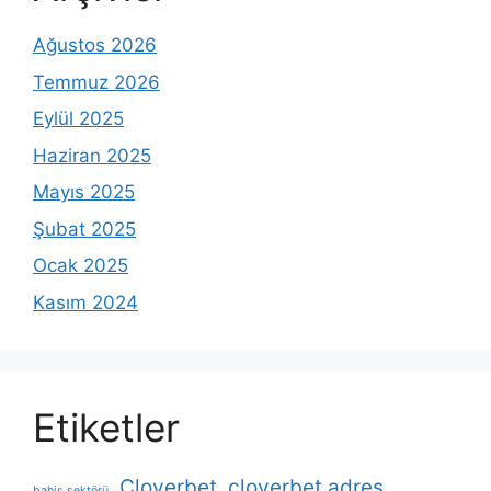
Ağustos 2026
Temmuz 2026
Eylül 2025
Haziran 2025
Mayıs 2025
Şubat 2025
Ocak 2025
Kasım 2024
Etiketler
Cloverbet
cloverbet adres
bahis sektörü